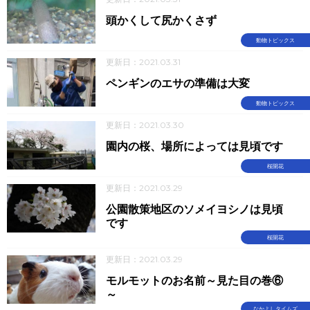
頭かくして尻かくさず
動物トピックス
更新日：2021.03.31
ペンギンのエサの準備は大変
動物トピックス
更新日：2021.03.30
園内の桜、場所によっては見頃です
桜開花
更新日：2021.03.29
公園散策地区のソメイヨシノは見頃
です
桜開花
更新日：2021.03.29
モルモットのお名前～見た目の巻⑥
～
なかよしタイムズ