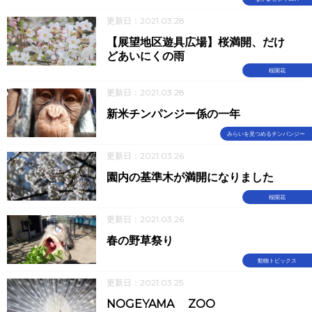
更新日：2021.03.28
【展望地区遊具広場】桜満開、だけ
どあいにくの雨
桜開花
更新日：2021.03.28
新米チンパンジー係の一年
みらいを見つめるチンパンジー
更新日：2021.03.26
園内の基準木が満開になりました
桜開花
更新日：2021.03.26
春の野草祭り
動物トピックス
更新日：2021.03.25
NOGEYAMA ZOO