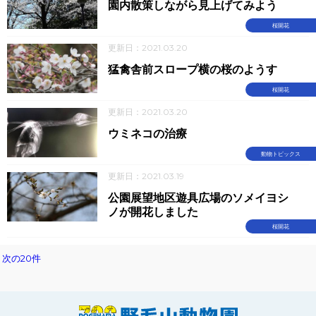
園内散策しながら見上げてみよう
桜開花
更新日：2021.03.20
猛禽舎前スロープ横の桜のようす
桜開花
更新日：2021.03.20
ウミネコの治療
動物トピックス
更新日：2021.03.19
公園展望地区遊具広場のソメイヨシ
ノが開花しました
桜開花
次の20件