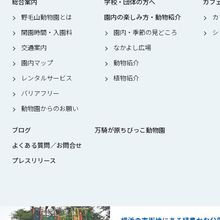
総合案内
学校・団体の方へ
カフ
野毛山動物園とは
園内の楽しみ方・動物紹介
カ
開園時間・入園料
園内・季節の見どころ
シ
交通案内
なかよし広場
園内マップ
動物紹介
レンタルサービス
植物紹介
バリアフリー
動物園からのお願い
ブログ
万騎が原ちびっこ動物園
よくある質問／お問合せ
プレスリリース