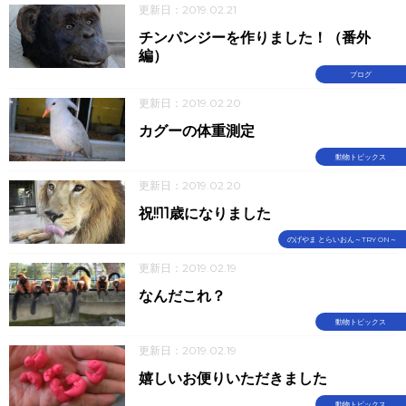
更新日：2019.02.21
チンパンジーを作りました！（番外
編）
ブログ
更新日：2019.02.20
カグーの体重測定
動物トピックス
更新日：2019.02.20
祝!!11歳になりました
のげやま とらいおん～TRY ON～
更新日：2019.02.19
なんだこれ？
動物トピックス
更新日：2019.02.19
嬉しいお便りいただきました
動物トピックス