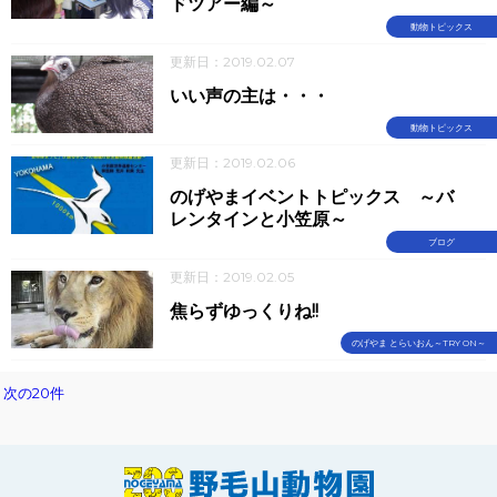
ドツアー編～
動物トピックス
更新日：2019.02.07
いい声の主は・・・
動物トピックス
更新日：2019.02.06
のげやまイベントトピックス ～バ
レンタインと小笠原～
ブログ
更新日：2019.02.05
焦らずゆっくりね!!
のげやま とらいおん～TRY ON～
次の20件