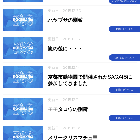
レプ担当のれぷブログ
更新日：2015.12.20
ハヤブサの馴致
動物トピックス
更新日：2015.12.16
嵐の後に・・・
なかよしタイムズ
更新日：2015.12.14
京都市動物園で開催されたSAGA18に
参加してきました
動物トピックス
更新日：2015.12.11
モモタロウの削蹄
動物トピックス
更新日：2015.12.05
メリークリスマチュ!!!!!