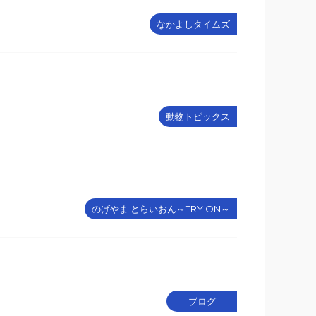
なかよしタイムズ
動物トピックス
のげやま とらいおん～TRY ON～
ブログ