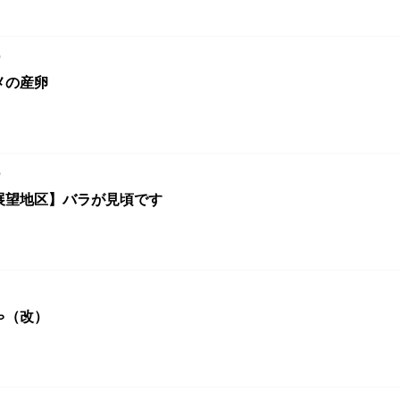
8
メの産卵
8
展望地区】バラが見頃です
7
ゃ（改）