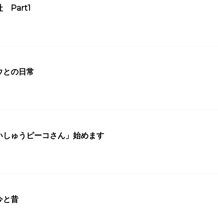
Part1
1
ウとの日常
9
いしゅうピーコさん」始めます
9
今と昔