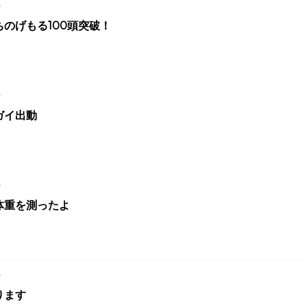
6
のげもる100頭突破！
6
ガイ出動
6
体重を測ったよ
6
ります