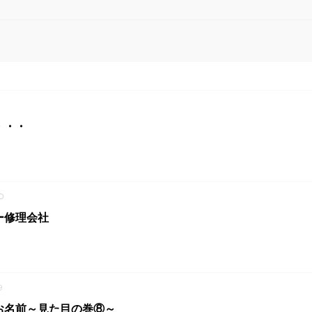
1
・・・
0
ー修理会社
9
お名前～見た目の巻⑧～