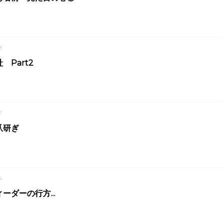
8
 Part2
7
爪研ぎ
4
ーダーの行方...