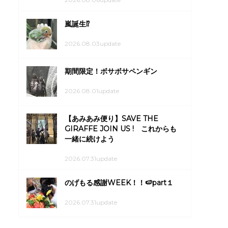
嵐誕生⁉
2026.08.03update
期間限定！ボサボサペンギン
2026.08.01update
【あみあみ便り】SAVE THE
GIRAFFE JOIN US ! これからも
一緒に続けよう
2026.07.31update
のげもる感謝WEEK！！🍉part１
2026.07.31update