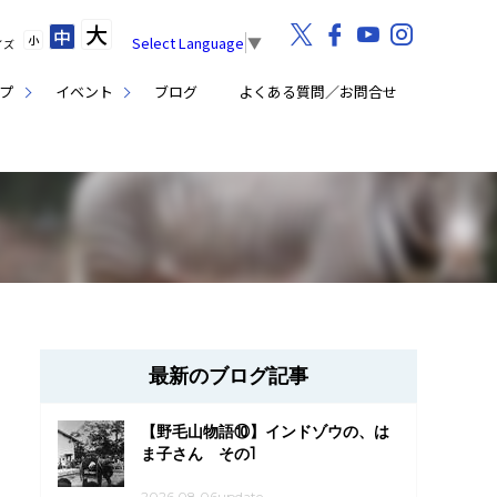
大
中
小
Select Language
▼
イズ
プ
イベント
ブログ
よくある質問／お問合せ
最新のブログ記事
【野毛山物語⑩】インドゾウの、は
ま子さん その1
2026.08.06update