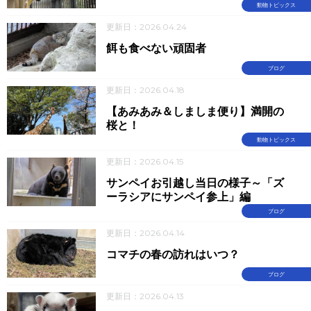
動物トピックス
更新日：2026.04.24
餌も食べない頑固者
ブログ
更新日：2026.04.18
【あみあみ＆しましま便り】満開の
桜と！
動物トピックス
更新日：2026.04.15
サンペイお引越し当日の様子～「ズ
ーラシアにサンペイ参上」編
ブログ
更新日：2026.04.14
コマチの春の訪れはいつ？
ブログ
更新日：2026.04.13