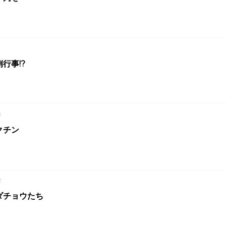
行事!?
9
クチン
2
ダチョウたち