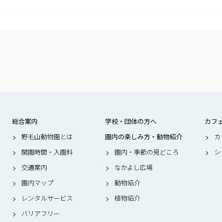
総合案内
学校・団体の方へ
カフ
野毛山動物園とは
園内の楽しみ方・動物紹介
カ
開園時間・入園料
園内・季節の見どころ
シ
交通案内
なかよし広場
園内マップ
動物紹介
レンタルサービス
植物紹介
バリアフリー