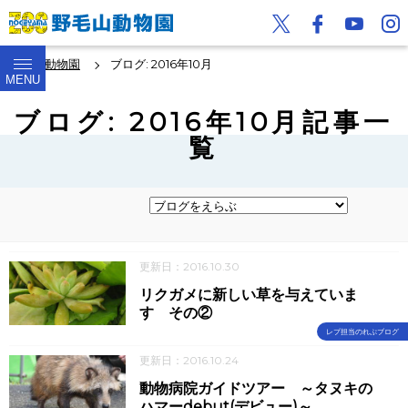
野毛山動物園
ブログ: 2016年10月
MENU
ブログ: 2016年10月記事一
覧
更新日：2016.10.30
リクガメに新しい草を与えていま
す その②
レプ担当のれぷブログ
更新日：2016.10.24
動物病院ガイドツアー ～タヌキの
ハマーdebut(デビュー)～