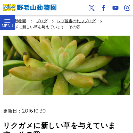
野毛山動物園
ブログ
レプ担当のれぷブログ
MENU
リクガメに新しい草を与えています その②
更新日：2016.10.30
リクガメに新しい草を与えていま