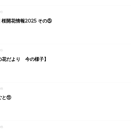
09
 桜開花情報2025 その⑤
09
の花だより 今の様子】
08
ごと⑪
08