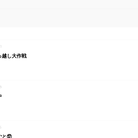
1
っ越し大作戦
8
中
5
ごと⑫