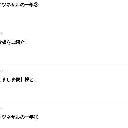
キツネザルの一年②
08
看板をご紹介！
08
ましま便】桜と...
05
キツネザルの一年①