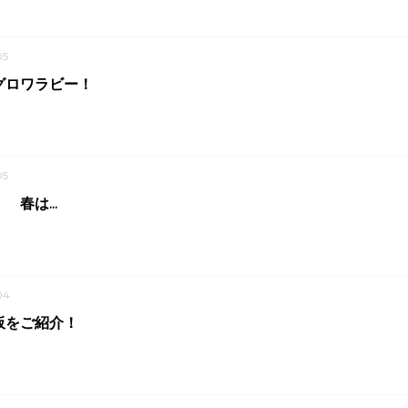
05
グロワラビー！
05
春は...
04
板をご紹介！