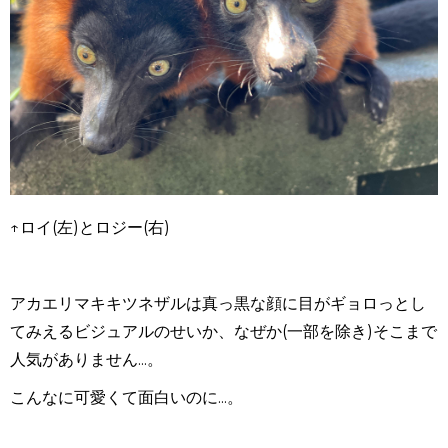
↑ロイ
(
左
)
とロジー
(
右
)
アカエリマキキツネザルは真っ黒な顔に目がギョロっとし
てみえるビジュアルのせいか、なぜか(一部を除き)そこまで
人気がありません...。
こんなに可愛くて面白いのに...。