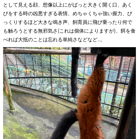
として見える顔、想像以上にがばっと大きく開く口、あく
びをする時の凶悪すぎる表情、めちゃくちゃ強い握力、び
っくりするほど大きな鳴き声、飼育員に飛び乗ったり何で
も触ろうとする無邪気さ
(
これは個体によりますが
)
、餌を食
べれば大抵のことは忘れる単純さなどなど...。