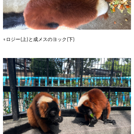
↑ロジー
(
上
)
と成メスのヨック
(
下
)