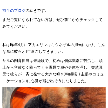
前半のブログ
の続きです。
まだご覧になられてない方は、ぜひ前半からチェックして
みてください。
私は昨年
4
月にアカエリマキキツネザルの担当になり、こん
な風に彼らと
1
年過ごしてきました。
サルの飼育担当は未経験で、初めは個体識別に苦労し、頭
上から容赦なく降ってくる糞尿で服や身体を汚し、突然耳
元で彼らが一斉に発する大きな鳴き声
(
縄張り主張やコミュ
ニケーション
)
に心臓が飛び出そうになりました。