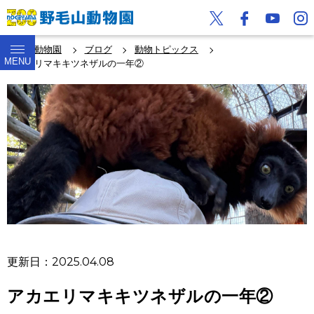
野毛山動物園
ブログ
動物トピックス
MENU
アカエリマキキツネザルの一年②
更新日：2025.04.08
アカエリマキキツネザルの一年②