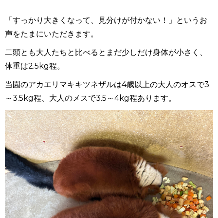
「すっかり大きくなって、見分けが付かない！」というお
声をたまにいただきます。
二頭とも大人たちと比べるとまだ少しだけ身体が小さく、
体重は
2.5kg
程。
当園のアカエリマキキツネザルは
4
歳以上の大人のオスで
3
～
3.5kg
程、大人のメスで
3.5
～
4kg
程あります。