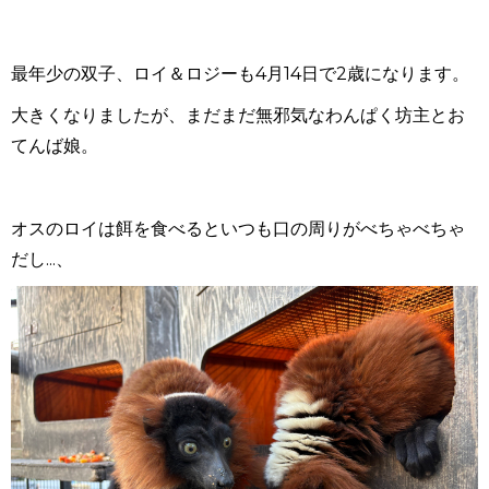
最年少の双子、ロイ＆ロジーも
4
月
14
日で
2
歳になります。
大きくなりましたが、まだまだ無邪気なわんぱく坊主とお
てんば娘。
オスのロイは餌を食べるといつも口の周りがべちゃべちゃ
だし...、