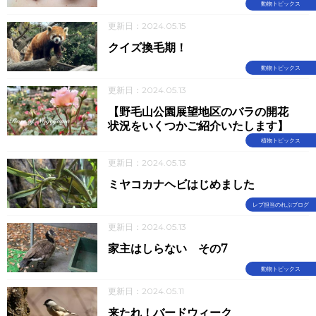
動物トピックス
更新日：2024.05.15
クイズ換毛期！
動物トピックス
更新日：2024.05.13
【野毛山公園展望地区のバラの開花
状況をいくつかご紹介いたします】
植物トピックス
更新日：2024.05.13
ミヤコカナヘビはじめました
レプ担当のれぷブログ
更新日：2024.05.13
家主はしらない その7
動物トピックス
更新日：2024.05.11
来たれ！バードウィーク