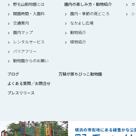
野毛山動物園とは
園内の楽しみ方・動物紹介
カ
開園時間・入園料
園内・季節の見どころ
シ
交通案内
なかよし広場
園内マップ
動物紹介
レンタルサービス
植物紹介
バリアフリー
動物園からのお願い
ブログ
万騎が原ちびっこ動物園
よくある質問／お問合せ
プレスリリース