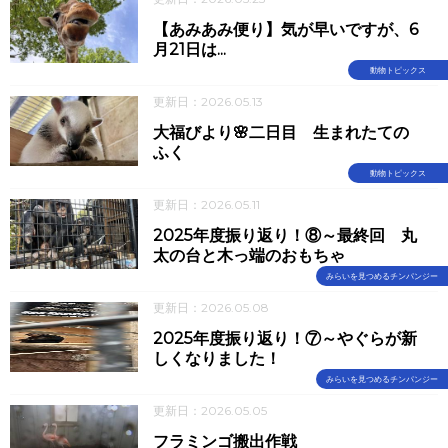
【あみあみ便り】気が早いですが、6
月21日は...
動物トピックス
更新日：2026.05.13
大福びより🌸二日目 生まれたての
ふく
動物トピックス
更新日：2026.05.11
2025年度振り返り！⑧～最終回 丸
太の台と木っ端のおもちゃ
みらいを見つめるチンパンジー
更新日：2026.05.08
2025年度振り返り！⑦～やぐらが新
しくなりました！
みらいを見つめるチンパンジー
更新日：2026.05.05
フラミンゴ搬出作戦