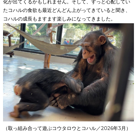
化が出てくるかもしれません。そして、ずっと心配してい
たコハルの食欲も最近どんどん上がってきていると聞き、
コハルの成長もますます楽しみになってきました。
（取っ組み合って遊ぶコウタロウとコハル／
2026
年
3
月）