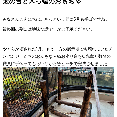
太の台と木っ端のおもちゃ
みなさんこんにちは。あっという間に
5
月も半ばですね。
最終回の割には地味な話ですがご了承ください。
やぐらが壊された
1
月。もう一方の展示場でも壊れていたチ
ンパンジーたちのお立ちならぬお座り台を
O
先輩と数名の
職員に手伝ってもらいながら急ピッチで完成させました。