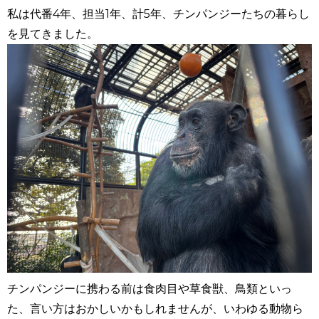
私は代番
4
年、担当
1
年、計
5
年、チンパンジーたちの暮らし
を見てきました。
チンパンジーに携わる前は食肉目や草食獣、鳥類といっ
た、言い方はおかしいかもしれませんが、いわゆる動物ら