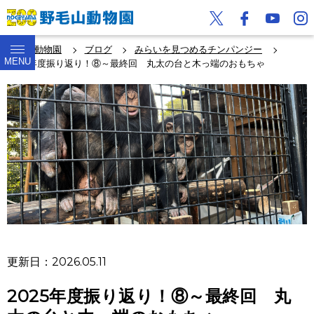
野毛山動物園
ブログ
みらいを見つめるチンパンジー
MENU
2025年度振り返り！⑧～最終回 丸太の台と木っ端のおもちゃ
更新日：2026.05.11
2025年度振り返り！⑧～最終回 丸