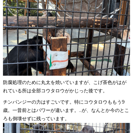
防腐処理のために丸太を焼いていますが、こげ茶色がはが
れている所は全部コウタロウがかじった後です。
チンパンジーの力はすごいです。特にコウタロウももう
9
歳。一昔前とはパワーが違います。...が、なんとか今のとこ
ろも倒壊せずに残っています。