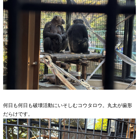
何日も何日も破壊活動にいそしむコウタロウ。丸太が歯形
だらけです。