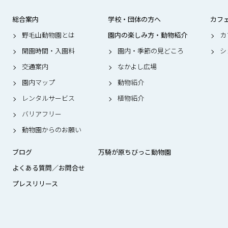
総合案内
学校・団体の方へ
カフ
野毛山動物園とは
園内の楽しみ方・動物紹介
カ
開園時間・入園料
園内・季節の見どころ
シ
交通案内
なかよし広場
園内マップ
動物紹介
レンタルサービス
植物紹介
バリアフリー
動物園からのお願い
ブログ
万騎が原ちびっこ動物園
よくある質問／お問合せ
プレスリリース