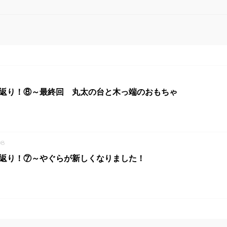
1
振り返り！⑧～最終回 丸太の台と木っ端のおもちゃ
08
り返り！⑦～やぐらが新しくなりました！