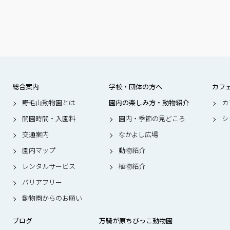
総合案内
学校・団体の方へ
カフ
野毛山動物園とは
園内の楽しみ方・動物紹介
カ
開園時間・入園料
園内・季節の見どころ
シ
交通案内
なかよし広場
園内マップ
動物紹介
レンタルサービス
植物紹介
バリアフリー
動物園からのお願い
ブログ
万騎が原ちびっこ動物園