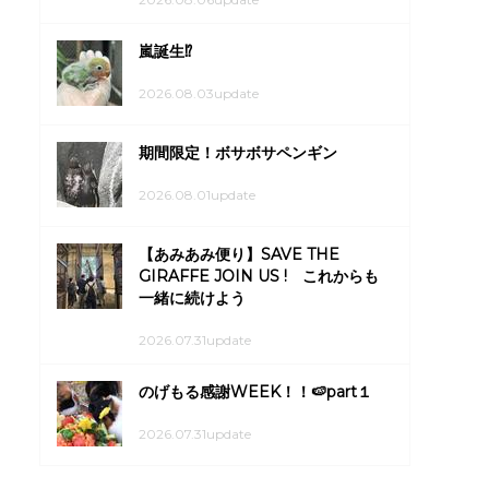
嵐誕生⁉
2026.08.03update
期間限定！ボサボサペンギン
2026.08.01update
【あみあみ便り】SAVE THE
GIRAFFE JOIN US ! これからも
一緒に続けよう
2026.07.31update
のげもる感謝WEEK！！🍉part１
2026.07.31update