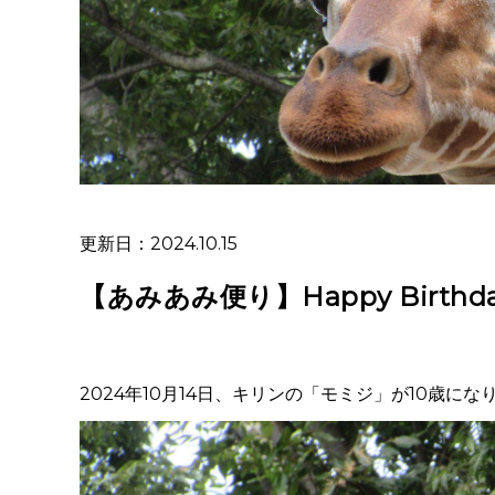
更新日：2024.10.15
【あみあみ便り】Happy Birth
2024
年
10
月
14
日、キリンの「モミジ」が
10
歳にな