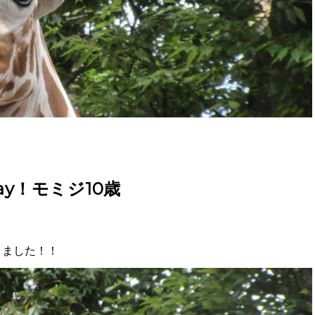
day！モミジ10歳
りました！！