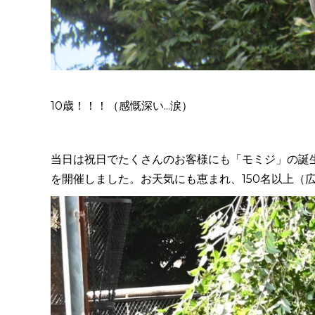
10
歳！！！（感慨深い...涙）
当日は祝日でたくさんのお客様にも「モミジ」の誕
を開催しました。お天気にも恵まれ、
150
名以上（