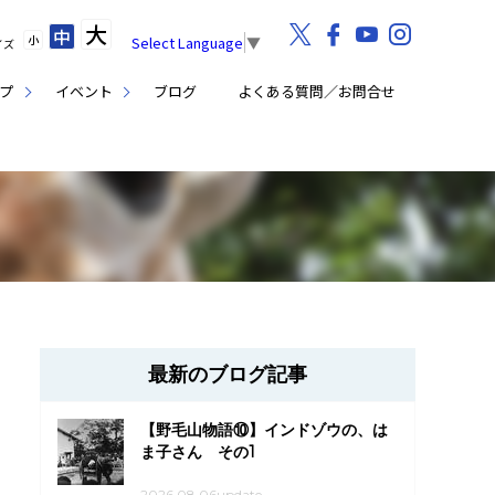
大
中
小
Select Language
▼
イズ
プ
イベント
ブログ
よくある質問／お問合せ
最新のブログ記事
【野毛山物語⑩】インドゾウの、は
ま子さん その1
2026.08.06update