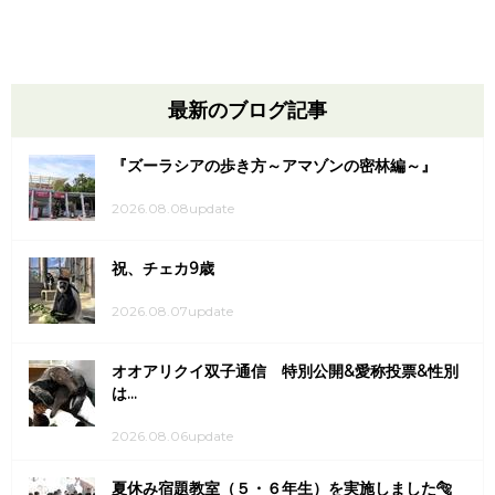
最新のブログ記事
『ズーラシアの歩き方～アマゾンの密林編～』
2026.08.08update
祝、チェカ9歳
2026.08.07update
オオアリクイ双子通信 特別公開&愛称投票&性別
は...
2026.08.06update
夏休み宿題教室（５・６年生）を実施しました🐅