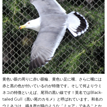
黄色い眼の周りに赤い眼輪、黄色い足に嘴、さらに嘴には
赤と黒の色が付いているのが特徴です。そして何よりウミ
ネコの特徴といえば、尾羽の黒い線です！英名では
Black-
tailed Gull
（黒い尾のカモメ）と呼ばれています。和名の
ウミネコは、鳴き声が猫のような「ミャア」であることか