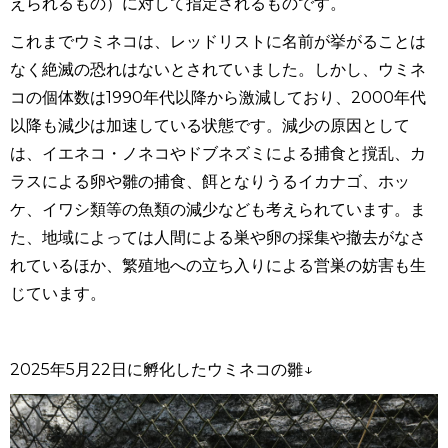
えられるもの）に対して指定されるものです。
これまでウミネコは、レッドリストに名前が挙がることは
なく絶滅の恐れはないとされていました。しかし、ウミネ
コの個体数は
1990
年代以降から激減しており、
2000
年代
以降も減少は加速している状態です。減少の原因として
は、イエネコ・ノネコやドブネズミによる捕食と撹乱、カ
ラスによる卵や雛の捕食、餌となりうるイカナゴ、ホッ
ケ、イワシ類等の魚類の減少なども考えられています。ま
た、地域によっては人間による巣や卵の採集や撤去がなさ
れているほか、繁殖地への立ち入りによる営巣の妨害も生
じています。
2025年
5
月
22
日に孵化したウミネコの雛↓