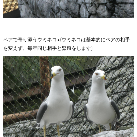
ペアで寄り添うウミネコ↓
(
ウミネコは基本的にペアの相手
を変えず、毎年同じ相手と繁殖をします
)