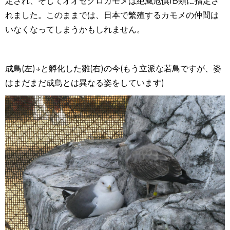
定され、そしてオオセグロカモメは絶滅危惧
IB
類に指定さ
れました。このままでは、日本で繁殖するカモメの仲間は
いなくなってしまうかもしれません。
成鳥
(
左
)
↓と孵化した雛
(
右
)の今
(
もう立派な若鳥ですが、姿
はまだまだ成鳥とは異なる姿をしています
)