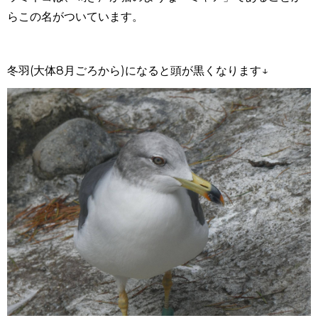
らこの名がついています。
冬羽
(
大体
8
月ごろから
)
になると頭が黒くなります↓