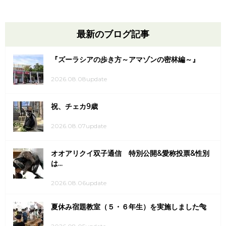
最新のブログ記事
『ズーラシアの歩き方～アマゾンの密林編～』
2026.08.08update
祝、チェカ9歳
2026.08.07update
オオアリクイ双子通信 特別公開&愛称投票&性別
は...
2026.08.06update
夏休み宿題教室（５・６年生）を実施しました🐅