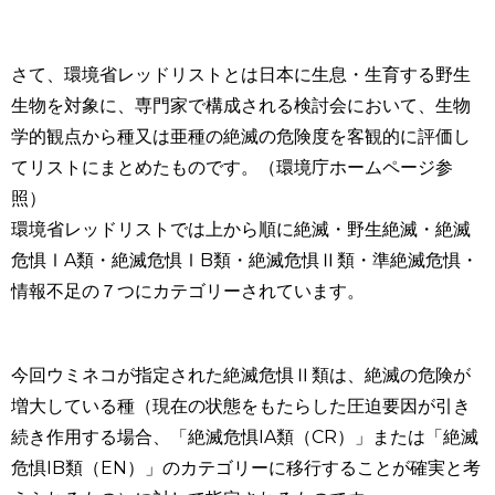
さて、環境省レッドリストとは日本に生息・生育する野生
生物を対象に、専門家で構成される検討会において、生物
学的観点から種又は亜種の絶滅の危険度を客観的に評価し
てリストにまとめたものです。（環境庁ホームページ参
照）
環境省レッドリストでは上から順に絶滅・野生絶滅・絶滅
危惧Ⅰ
A
類・絶滅危惧Ⅰ
B
類・絶滅危惧Ⅱ類・準絶滅危惧・
情報不足の７つにカテゴリーされています。
今回ウミネコが指定された絶滅危惧Ⅱ類は、絶滅の危険が
増大している種（現在の状態をもたらした圧迫要因が引き
続き作用する場合、「絶滅危惧
IA
類（
CR
）」または「絶滅
危惧
IB
類（
EN
）」のカテゴリーに移行することが確実と考