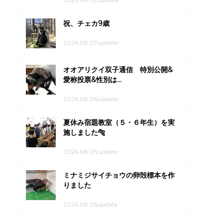
祝、チェカ9歳
2026.08.07update
オオアリクイ双子通信 特別公開&
愛称投票&性別は...
2026.08.06update
夏休み宿題教室（５・６年生）を実
施しました🐅
2026.08.05update
ミナミジサイチョウの卵殻標本を作
りました
2026.08.05update