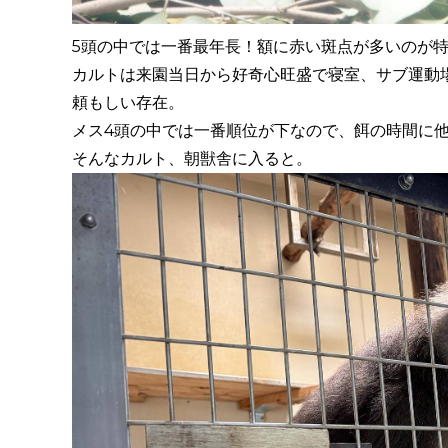
5頭の中では一番最年長！額に赤い斑点が多いのが
カルトは来園当日から好奇心旺盛で寝室、サブ運動
頼もしい存在。
メス4頭の中では一番順位が下なので、餌の時間に
そんなカルト、朝獣舎に入ると。