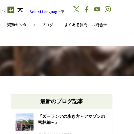
大
中
小
Select Language
▼
繁殖センター
ブログ
よくある質問／お問合せ
最新のブログ記事
『ズーラシアの歩き方～アマゾンの
密林編～』
2026.08.08update