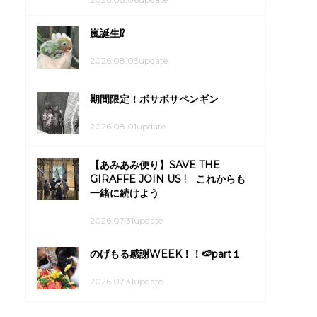
嵐誕生⁉
2026.08.03update
期間限定！ボサボサペンギン
2026.08.01update
【あみあみ便り】SAVE THE
GIRAFFE JOIN US ! これからも
一緒に続けよう
2026.07.31update
のげもる感謝WEEK！！🍉part１
2026.07.31update