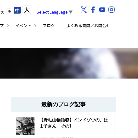
大
中
小
Select Language
▼
イズ
プ
イベント
ブログ
よくある質問／お問合せ
最新のブログ記事
【野毛山物語⑩】インドゾウの、は
ま子さん その1
2026.08.06update