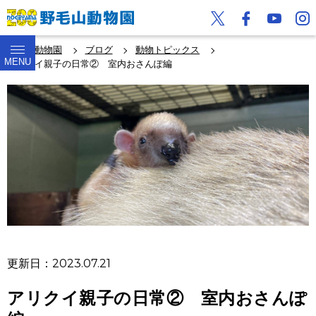
野毛山動物園
ブログ
動物トピックス
MENU
アリクイ親子の日常② 室内おさんぽ編
更新日：2023.07.21
アリクイ親子の日常② 室内おさんぽ