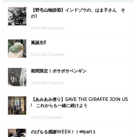
【野毛山物語⑩】インドゾウの、はま子さん そ
の1
2026.08.06update
嵐誕生⁉
2026.08.03update
期間限定！ボサボサペンギン
2026.08.01update
【あみあみ便り】SAVE THE GIRAFFE JOIN US
! これからも一緒に続けよう
2026.07.31update
のげもる感謝WEEK！！🍉part１