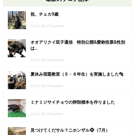
祝、チェカ9歳
2026.08.07update
オオアリクイ双子通信 特別公開&愛称投票&性別
は...
2026.08.06update
夏休み宿題教室（５・６年生）を実施しました🐅
2026.08.05update
ミナミジサイチョウの卵殻標本を作りました
2026.08.05update
見つけてくだサル？ニホンザル🐵（7月）