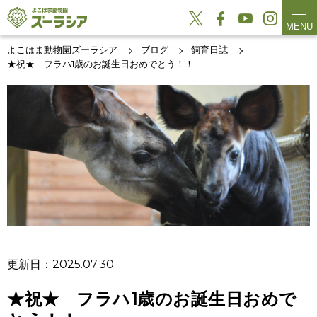
MENU
よこはま動物園ズーラシア
ブログ
飼育日誌
★祝★ フラハ1歳のお誕生日おめでとう！！
更新日：2025.07.30
★祝★ フラハ1歳のお誕生日おめで