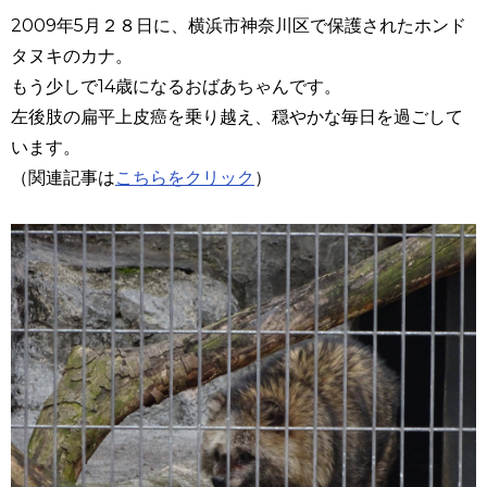
2009
年
5
月２８日に、横浜市神奈川区で保護されたホンド
タヌキのカナ。
もう少しで
14
歳になるおばあちゃんです。
左後肢の扁平上皮癌を乗り越え、穏やかな毎日を過ごして
います。
（関連記事は
こちらをクリック
）