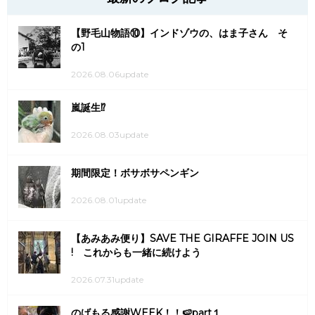
【野毛山物語⑩】インドゾウの、はま子さん そ
の1
2026.08.06update
嵐誕生⁉
2026.08.03update
期間限定！ボサボサペンギン
2026.08.01update
【あみあみ便り】SAVE THE GIRAFFE JOIN US
! これからも一緒に続けよう
2026.07.31update
のげもる感謝WEEK！！🍉part１