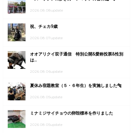
2026.08.08update
祝、チェカ9歳
2026.08.07update
オオアリクイ双子通信 特別公開&愛称投票&性別
は...
2026.08.06update
夏休み宿題教室（５・６年生）を実施しました🐅
2026.08.05update
ミナミジサイチョウの卵殻標本を作りました
2026.08.05update