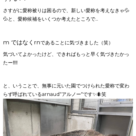
さすがに愛称被りは困るので、新しい愛称を考えなきゃ💦
💦と、愛称候補をいくつか考えたところで
...
m ではなくrn
であることに気づきました（笑）
気づいてよかったけど、できればもっと早く気づきたかっ
たー
‼︎‼︎
と、いうことで、無事に元いた園でつけられた愛称で変わ
らず呼ばれている
arnaud"
アルノー
"
です✨🐜笑