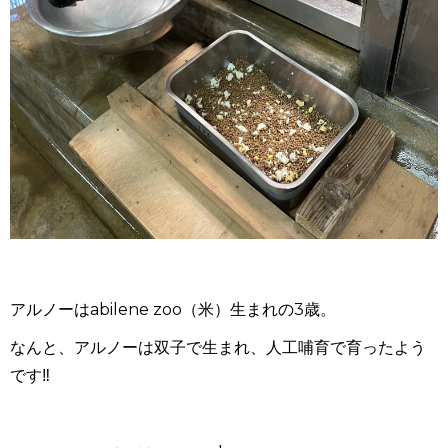
アルノーは
abilene zoo
（米）生まれの
3歳
。
なんと、アルノーは双子で生まれ、人工哺育で育ったよう
です
‼︎