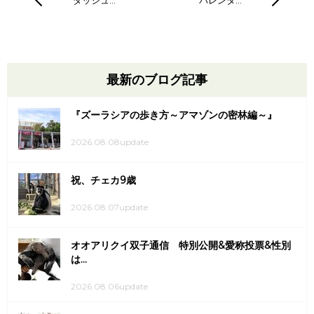
最新のブログ記事
『ズーラシアの歩き方～アマゾンの密林編～』
2026.08.08update
祝、チェカ9歳
2026.08.07update
オオアリクイ双子通信 特別公開&愛称投票&性別
は...
2026.08.06update