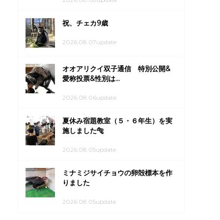
祝、チェカ9歳
2026.08.07update
オオアリクイ双子通信 特別公開&
愛称投票&性別は...
2026.08.06update
夏休み宿題教室（５・６年生）を実
施しました🐅
2026.08.05update
ミナミジサイチョウの卵殻標本を作
りました
2026.08.05update