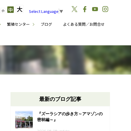
大
中
小
Select Language
▼
繁殖センター
ブログ
よくある質問／お問合せ
最新のブログ記事
『ズーラシアの歩き方～アマゾンの
密林編～』
2026.08.08update