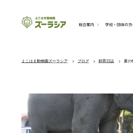
総合案内
学校・団体の方
よこはま動物園ズーラシア
ブログ
飼育日誌
夏の