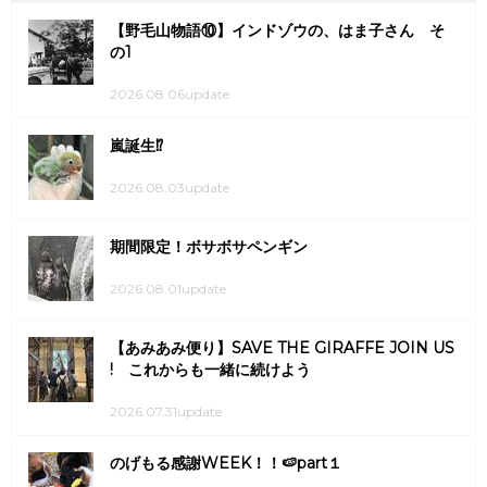
【野毛山物語⑩】インドゾウの、はま子さん そ
の1
2026.08.06update
嵐誕生⁉
2026.08.03update
期間限定！ボサボサペンギン
2026.08.01update
【あみあみ便り】SAVE THE GIRAFFE JOIN US
! これからも一緒に続けよう
2026.07.31update
のげもる感謝WEEK！！🍉part１