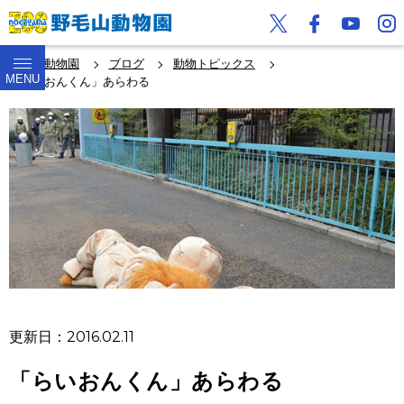
野毛山動物園
ブログ
動物トピックス
MENU
「らいおんくん」あらわる
更新日：2016.02.11
「らいおんくん」あらわる