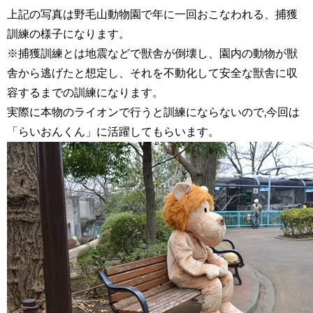
上記の写真は野毛山動物園で年に一回おこなわれる、捕獲
訓練の様子になります。
※捕獲訓練とは地震などで獣舎が倒壊し、園内の動物が獣
舎から逃げたと想定し、それを不動化して安全な獣舎に収
容するまでの訓練になります。
実際に本物のライオンで行うと訓練にならないので,今回は
「らいおんくん」に活躍してもらいます。