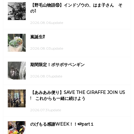
【野毛山物語⑩】インドゾウの、はま子さん そ
の1
2026.08.06update
嵐誕生⁉
2026.08.03update
期間限定！ボサボサペンギン
2026.08.01update
【あみあみ便り】SAVE THE GIRAFFE JOIN US
! これからも一緒に続けよう
2026.07.31update
のげもる感謝WEEK！！🍉part１