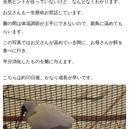
全然ピントが合っていないけど、なんとなくわかります。
お父さんも一生懸命お世話しています。
雛の間は体温調節が上手にできないので、親鳥に温めても
らいます。
この写真ではお父さんが温めている間に、お母さんが餌を
食べに行き、
半分消化したものを雛に与えます。
こちらは約
10
日後。かなり成長が早いです。