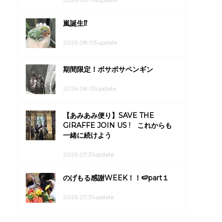
嵐誕生⁉
2026.08.03update
期間限定！ボサボサペンギン
2026.08.01update
【あみあみ便り】SAVE THE
GIRAFFE JOIN US ! これからも
一緒に続けよう
2026.07.31update
のげもる感謝WEEK！！🍉part１
2026.07.31update