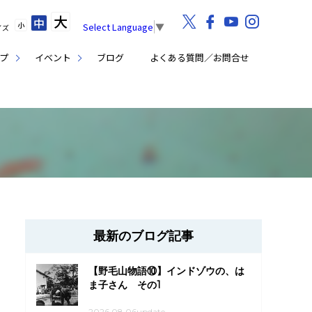
大
中
小
Select Language
▼
イズ
プ
イベント
ブログ
よくある質問／お問合せ
最新のブログ記事
【野毛山物語⑩】インドゾウの、は
ま子さん その1
2026.08.06update