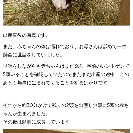
出産直後の写真です。
まだ、赤ちゃんの体は濡れており、お母さんは舐めて一生
懸命に世話をしていました。
世話をしながらも赤ちゃんはまだ
3
頭、事前のレントゲンで
5
頭いることを確認していたのでまだまだ出産の途中、この
あとも無事に生まれてくることを祈るばかりです。
それから約
30
分かけて残りの
2
頭を出産し無事に
5
頭の赤ち
ゃんが生まれました。
その後は順調に成長しています。