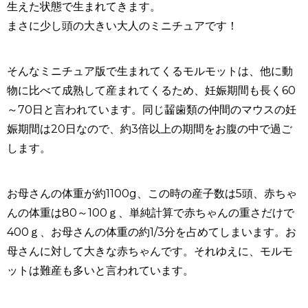
生えた状態で生まれてきます。
まさに少し頭の大きい大人のミニチュアです！
そんなミニチュア版で生まれてくるモルモットは、他に動
物に比べて成熟して産まれてくるため、妊娠期間も長く
60
～
70
日と言われています。同じ齧歯類の仲間のマウスの妊
娠期間は
20
日なので、約
3
倍以上の期間をお腹の中で過ご
します。
お母さんの体重が約
1100g
、この時の産子数は
5
頭、赤ちゃ
んの体重は
80
～
100
ｇ、単純計算で赤ちゃんの重さだけで
400
ｇ、お母さんの体重の約
1/3
分を占めてしまいます。お
母さんに対して大きな赤ちゃんです。それゆえに、モルモ
ットは難産も多いと言われています。