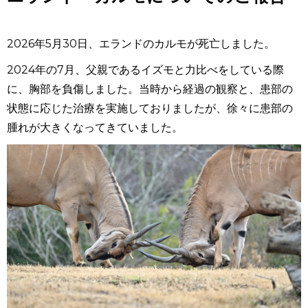
2026
年
5
月
30
日、エランドのカルモが死亡しました。
2024
年の
7
月、父親であるイズモと力比べをしている際
に、胸部を負傷しました。当時から経過の観察と、患部の
状態に応じた治療を実施しておりましたが、徐々に患部の
腫れが大きくなってきていました。