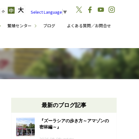
大
中
小
Select Language
▼
繁殖センター
ブログ
よくある質問／お問合せ
最新のブログ記事
『ズーラシアの歩き方～アマゾンの
密林編～』
2026.08.08update