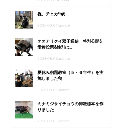
祝、チェカ9歳
2026.08.07update
オオアリクイ双子通信 特別公開&
愛称投票&性別は...
2026.08.06update
夏休み宿題教室（５・６年生）を実
施しました🐅
2026.08.05update
ミナミジサイチョウの卵殻標本を作
りました
2026.08.05update