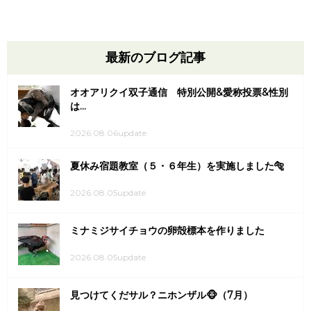
最新のブログ記事
オオアリクイ双子通信 特別公開&愛称投票&性別
は...
2026.08.06update
夏休み宿題教室（５・６年生）を実施しました🐅
2026.08.05update
ミナミジサイチョウの卵殻標本を作りました
2026.08.05update
見つけてくだサル？ニホンザル🐵（7月）