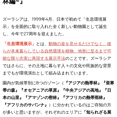
林編~』
ズーラシアは、
1999
年
4
月、日本で初めて「生息環境展
示」を全面的に取り入れた全く新しい動物園として誕生
し、今年で27周年を迎えました。
「生息環境展示」
とは、
動物の姿を見せるだけでなく、彼
らが本来暮らしている自然環境を植物、地形に至るまで可
能な限り忠実に再現する展示手法
のことです。ズーラシア
ではさらに、その土地に暮らす人々の文化や民族的な背景
までもが環境演出として組み込まれています。
園内が気候帯別に
8
つのゾーン
（
『アジアの熱帯林』『亜寒
帯の森』『オセアニアの草原』『中央アジアの高地』『日
本の山里』『アマゾンの密林』『アフリカの熱帯雨林』
『アフリカのサバンナ』
）
に分かれているのはご存知の方
が多いと思いますが、それぞれのエリアに
「知られざる展