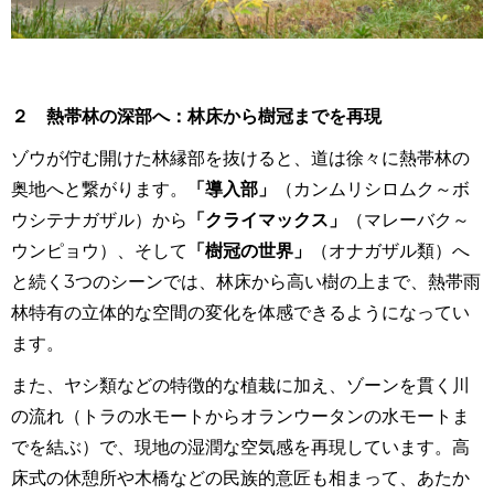
２ 熱帯林の深部へ：林床から樹冠までを再現
ゾウが佇む開けた林縁部を抜けると、道は徐々に熱帯林の
奥地へと繋がります。
「導入部」
（カンムリシロムク～ボ
ウシテナガザル）から
「クライマックス」
（マレーバク～
ウンピョウ）、そして
「樹冠の世界」
（オナガザル類）へ
と続く
3
つのシーンでは、林床から高い樹の上まで、熱帯雨
林特有の立体的な空間の変化を体感できるようになってい
ます。
また、ヤシ類などの特徴的な植栽に加え、ゾーンを貫く川
の流れ（トラの水モートからオランウータンの水モートま
でを結ぶ）で、現地の湿潤な空気感を再現しています。高
床式の休憩所や木橋などの民族的意匠も相まって、あたか