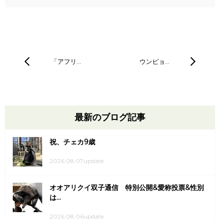
「アフリ…
ウンピョ…
最新のブログ記事
祝、チェカ9歳
2026.08.07update
オオアリクイ双子通信 特別公開&愛称投票&性別
は...
2026.08.06update