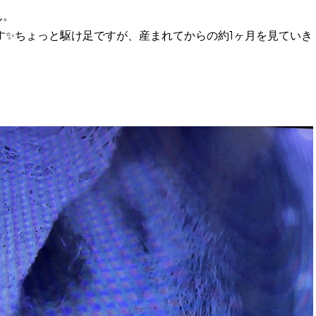
ん。
す✨ちょっと駆け足ですが、産まれてからの約
1
ヶ月を見ていき