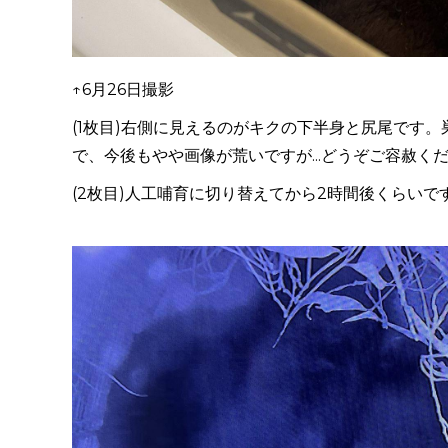
↑
6月26日
撮影
(1枚目
)右側に見えるのが
キクの下半身と尻尾です。
で、今後もやや画像が荒いですが...どうぞご容赦く
(2枚目
)
人工哺育に切り替えてから2時間後くらいで