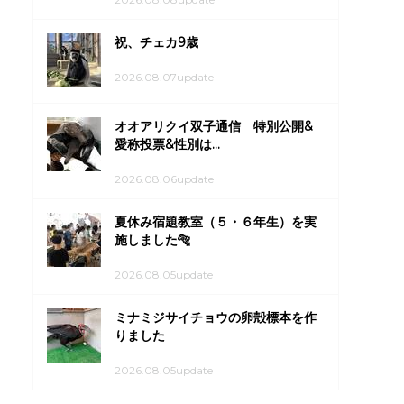
祝、チェカ9歳
2026.08.07update
オオアリクイ双子通信 特別公開&
愛称投票&性別は...
2026.08.06update
夏休み宿題教室（５・６年生）を実
施しました🐅
2026.08.05update
ミナミジサイチョウの卵殻標本を作
りました
2026.08.05update