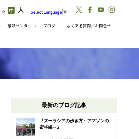
大
中
小
Select Language
▼
繁殖センター
ブログ
よくある質問／お問合せ
最新のブログ記事
『ズーラシアの歩き方～アマゾンの
密林編～』
2026.08.08update