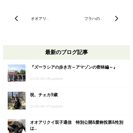
オオアリ…
フラハの…
最新のブログ記事
『ズーラシアの歩き方～アマゾンの密林編～』
2026.08.08update
祝、チェカ9歳
2026.08.07update
オオアリクイ双子通信 特別公開&愛称投票&性別
は...