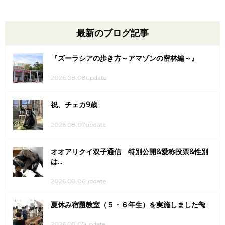
最新のブログ記事
『ズーラシアの歩き方～アマゾンの密林編～』
2026.08.08update
祝、チェカ9歳
2026.08.07update
オオアリクイ双子通信 特別公開&愛称投票&性別
は...
2026.08.06update
夏休み宿題教室（５・６年生）を実施しました🐅
2026.08.05update