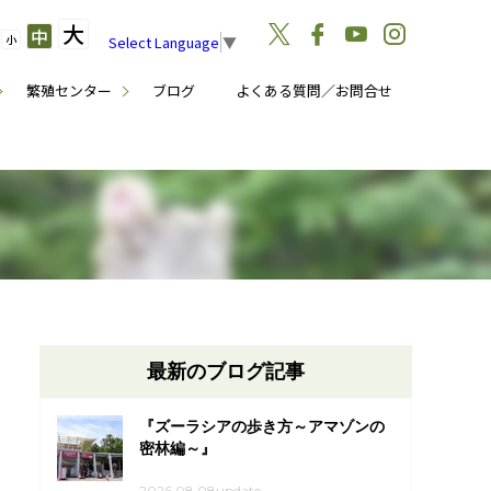
大
中
小
Select Language
▼
繁殖センター
ブログ
よくある質問／お問合せ
最新のブログ記事
『ズーラシアの歩き方～アマゾンの
密林編～』
2026.08.08update