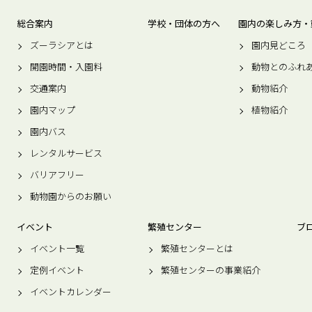
総合案内
学校・団体の方へ
園内の楽しみ方・
ズーラシアとは
園内見どころ
開園時間・入園料
動物とのふれ
交通案内
動物紹介
園内マップ
植物紹介
園内バス
レンタルサービス
バリアフリー
動物園からのお願い
イベント
繁殖センター
ブ
イベント一覧
繁殖センターとは
定例イベント
繁殖センターの事業紹介
イベントカレンダー