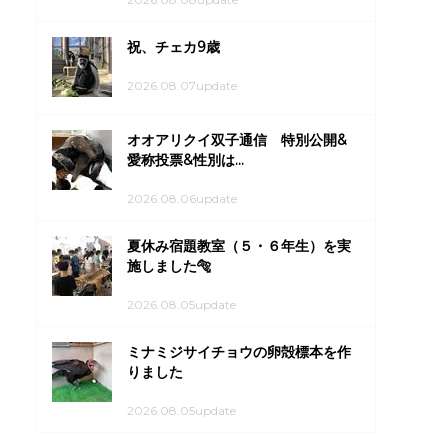
祝、チェカ9歳
2026.08.07update
オオアリクイ双子通信 特別公開&
愛称投票&性別は...
2026.08.06update
夏休み宿題教室（５・６年生）を実
施しました🐅
2026.08.05update
ミナミジサイチョウの卵殻標本を作
りました
2026.08.05update