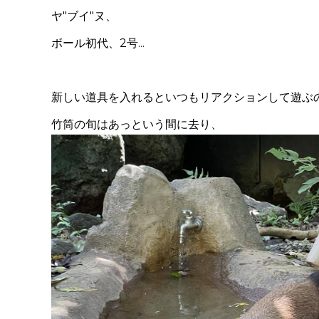
ヤ
"
ブイ
"
ヌ、
ボール初代、
2
号...
新しい道具を入れるといつもリアクションして遊ぶの
竹筒の旬はあっという間に去り、