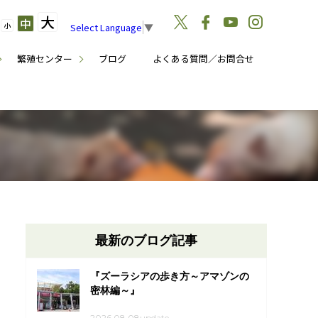
大
中
小
Select Language
▼
繁殖センター
ブログ
よくある質問／お問合せ
最新のブログ記事
『ズーラシアの歩き方～アマゾンの
密林編～』
2026.08.08update