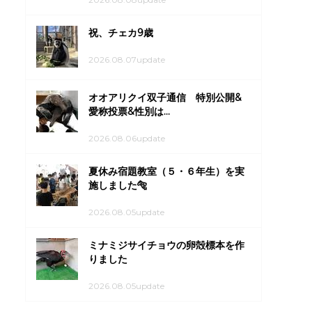
祝、チェカ9歳
2026.08.07update
オオアリクイ双子通信 特別公開&
愛称投票&性別は...
2026.08.06update
夏休み宿題教室（５・６年生）を実
施しました🐅
2026.08.05update
ミナミジサイチョウの卵殻標本を作
りました
2026.08.05update