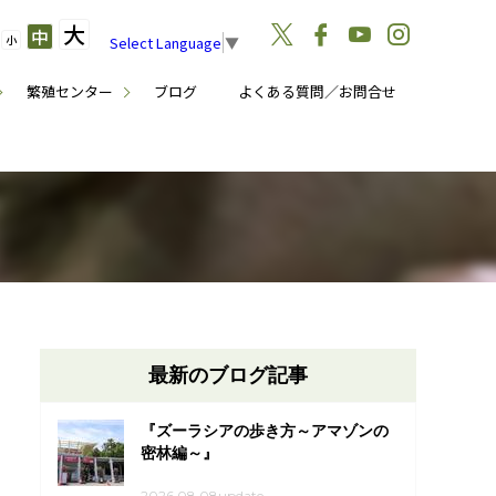
大
中
小
Select Language
▼
繁殖センター
ブログ
よくある質問／お問合せ
最新のブログ記事
『ズーラシアの歩き方～アマゾンの
密林編～』
2026.08.08update