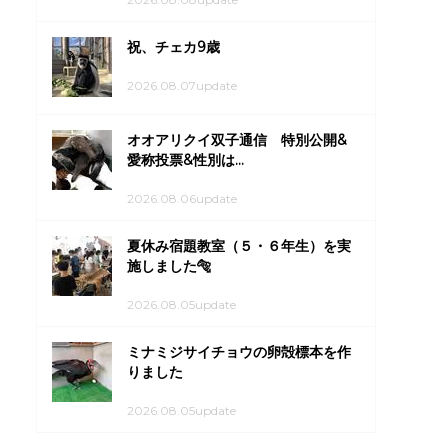
祝、チェカ9歳
2026.08.07update
オオアリクイ双子通信 特別公開&
愛称投票&性別は...
2026.08.06update
夏休み宿題教室（５・６年生）を実
施しました🐅
2026.08.05update
ミナミジサイチョウの卵殻標本を作
りました
2026.08.05update