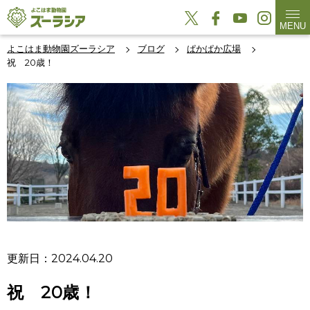
MENU
よこはま動物園ズーラシア
ブログ
ぱかぱか広場
祝 20歳！
更新日：2024.04.20
祝 20歳！