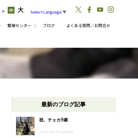
大
中
小
Select Language
▼
繁殖センター
ブログ
よくある質問／お問合せ
最新のブログ記事
祝、チェカ9歳
2026.08.07update