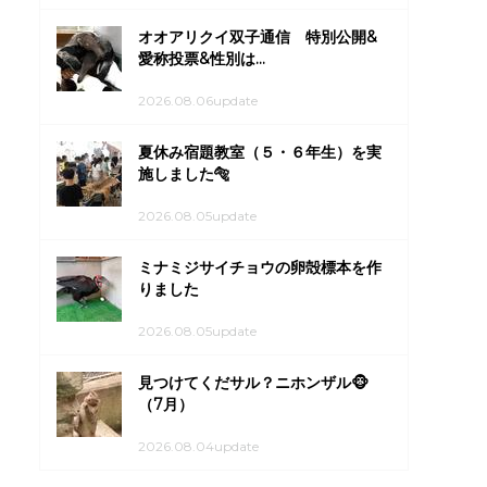
オオアリクイ双子通信 特別公開&
愛称投票&性別は...
2026.08.06update
夏休み宿題教室（５・６年生）を実
施しました🐅
2026.08.05update
ミナミジサイチョウの卵殻標本を作
りました
2026.08.05update
見つけてくだサル？ニホンザル🐵
（7月）
2026.08.04update