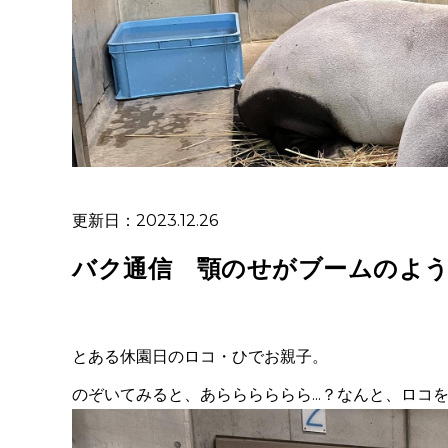
更新日：2023.12.26
バク通信 顎のせがブームのよ
とある休園日のロコ・ひでお親子。
のぞいてみると、あらららららら...？なんと、ロコ