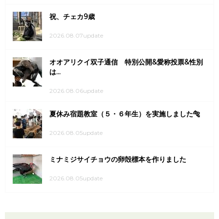
祝、チェカ9歳
2026.08.07update
オオアリクイ双子通信 特別公開&愛称投票&性別
は...
2026.08.06update
夏休み宿題教室（５・６年生）を実施しました🐅
2026.08.05update
ミナミジサイチョウの卵殻標本を作りました
2026.08.05update