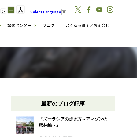
大
中
小
Select Language
▼
繁殖センター
ブログ
よくある質問／お問合せ
最新のブログ記事
『ズーラシアの歩き方～アマゾンの
密林編～』
2026.08.08update