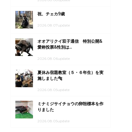
祝、チェカ9歳
2026.08.07update
オオアリクイ双子通信 特別公開&
愛称投票&性別は...
2026.08.06update
夏休み宿題教室（５・６年生）を実
施しました🐅
2026.08.05update
ミナミジサイチョウの卵殻標本を作
りました
2026.08.05update